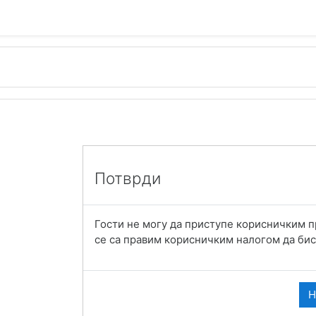
ј
Потврди
Гости не могу да приступе корисничким п
се са правим корисничким налогом да бис
Н