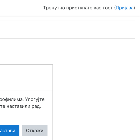
Тренутно приступате као гост (
Пријава
)
рофилима. Улогујте
те наставили рад.
астави
Откажи