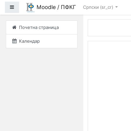
Иди на главни садржа
Moodle / ПФКГ
Бочни панел
Српски ‎(sr_cr)‎
Почетна страница
Календар