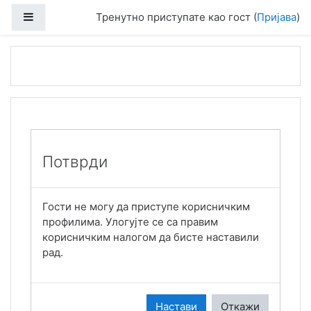
Иди на главни садржај
Бочни панел
Тренутно приступате као гост (
Пријава
)
Потврди
Гости не могу да приступе корисничким
профилима. Улогујте се са правим
корисничким налогом да бисте наставили
рад.
Настави
Откажи