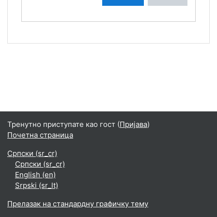
Тренутно приступате као гост (
Пријава
)
Почетна страница
Српски ‎(sr_cr)‎
Српски ‎(sr_cr)‎
English ‎(en)‎
Srpski ‎(sr_lt)‎
Прелазак на стандардну графичку тему