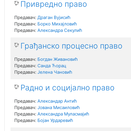
Привредно право
Предавач:
Драган Вујисић
Предавач:
Борко Михајловић
Предавач:
Александра Секулић
Грађанско процесно право
Предавач:
Богдан Живановић
Предавач:
Санда Ћорац
Предавач:
Јелена Чановић
Радно и социјално право
Предавач:
Александар Антић
Предавач:
Јована Мисаиловић
Предавач:
Александра Муласмајић
Предавач:
Бојан Урдаревић